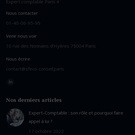
Expert comptable Paris 4
Nous contacter
01-40-06-95-95
Venir nous voir
10 rue des Nonnains d'Hyères 75004 Paris
Nous écrire
contact@sfeco-conseil.paris
Trouvez nous sur :
LinkedIn
page
Nos derniers articles
opens
in
Expert-Comptable : son rôle et pourquoi faire
new
appel à lui ?
window
17 octobre 2022