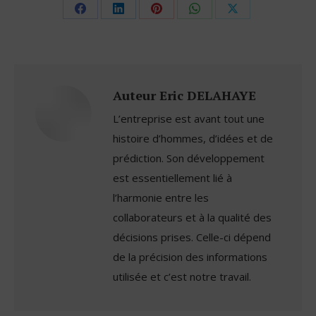
Share
Share
Share
Share
Share
on
on
on
on
on
Facebook
LinkedIn
Pinterest
WhatsApp
X
Auteur
Eric DELAHAYE
L’entreprise est avant tout une
histoire d’hommes, d’idées et de
prédiction. Son développement
est essentiellement lié à
l’harmonie entre les
collaborateurs et à la qualité des
décisions prises. Celle-ci dépend
de la précision des informations
utilisée et c’est notre travail.