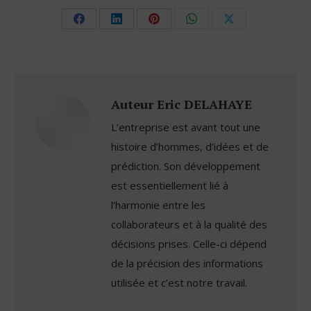
Share
Share
Share
Share
Share
on
on
on
on
on
Facebook
LinkedIn
Pinterest
WhatsApp
X
Auteur
Eric DELAHAYE
L’entreprise est avant tout une
histoire d’hommes, d’idées et de
prédiction. Son développement
est essentiellement lié à
l’harmonie entre les
collaborateurs et à la qualité des
décisions prises. Celle-ci dépend
de la précision des informations
utilisée et c’est notre travail.