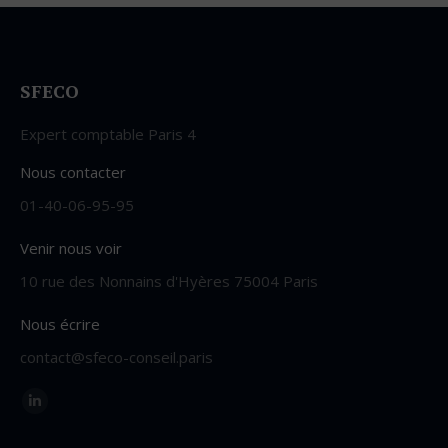
SFECO
Expert comptable Paris 4
Nous contacter
01-40-06-95-95
Venir nous voir
10 rue des Nonnains d'Hyères 75004 Paris
Nous écrire
contact@sfeco-conseil.paris
Trouvez nous sur :
LinkedIn
page