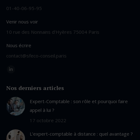
01-40-06-95-95
Venir nous voir
10 rue des Nonnains d'Hyères 75004 Paris
Nous écrire
contact@sfeco-conseil.paris
Trouvez nous sur :
LinkedIn
page
Nos derniers articles
opens
in
Expert-Comptable : son rôle et pourquoi faire
new
appel à lui ?
window
17 octobre 2022
L’expert-comptable à distance : quel avantage ?