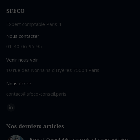
SFECO
Expert comptable Paris 4
Nous contacter
01-40-06-95-95
Venir nous voir
10 rue des Nonnains d'Hyères 75004 Paris
Nous écrire
contact@sfeco-conseil.paris
Trouvez nous sur :
LinkedIn
page
Nos derniers articles
opens
in
Expert-Comptable : son rôle et pourquoi faire