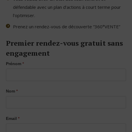
défendable avec un plan d’actions à court terme pour
l’optimiser.
Prenez un rendez-vous de découverte “360°VENTE”
Premier rendez-vous gratuit sans
engagement
Landing
Prénom
*
Page
Estimation
entreprise
Nom
*
Email
*